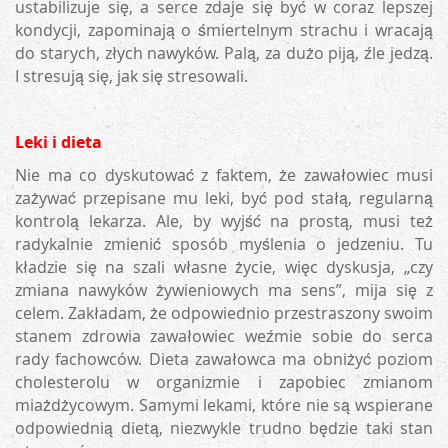
ustabilizuje się, a serce zdaje się być w coraz lepszej
kondycji, zapominają o śmiertelnym strachu i wracają
do starych, złych nawyków. Palą, za dużo piją, źle jedzą.
I stresują się, jak się stresowali.
Leki i dieta
Nie ma co dyskutować z faktem, że zawałowiec musi
zażywać przepisane mu leki, być pod stałą, regularną
kontrolą lekarza. Ale, by wyjść na prostą, musi też
radykalnie zmienić sposób myślenia o jedzeniu. Tu
kładzie się na szali własne życie, więc dyskusja, „czy
zmiana nawyków żywieniowych ma sens”, mija się z
celem. Zakładam, że odpowiednio przestraszony swoim
stanem zdrowia zawałowiec weźmie sobie do serca
rady fachowców. Dieta zawałowca ma obniżyć poziom
cholesterolu w organizmie i zapobiec zmianom
miażdżycowym. Samymi lekami, które nie są wspierane
odpowiednią dietą, niezwykle trudno będzie taki stan