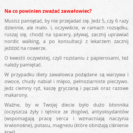
Na co powinien zważać zawałowiec?
Musisz pamiętać, by nie przejadać się. Jedz 5, czy 6 razy
dziennie, ale mało. I, oczywiście, w ramach rozsądku,
ruszaj się, chodź na spacery, pływaj, zacznij uprawiać
nordic walking, a po konsultacji z lekarzem zacznij
jeździć na rowerze.
O kwestii oczywistej, czyli rozstaniu z papierosami, też
należy pamiętać.
W przypadku diety zawałowca pożądane są warzywa i
owoce, chudy nabiał i mięso, pełnoziarniste pieczywo.
Jedz ciemny ryż, kaszę gryczaną i pęczak oraz razowe
makarony.
Ważne, by w Twojej diecie było dużo błonnika
(oczyszcza żyły i tętnice ze złogów), antyoksydantów
(wspomagają pracę serca i wzmacniają naczynia
krwionośne), potasu, magnezu (które obniżają ciśnienie
krwi).