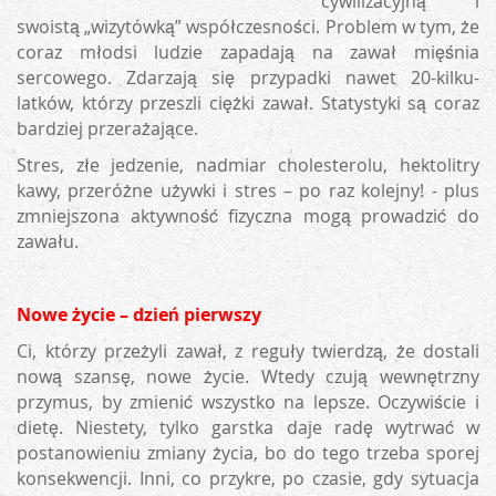
cywilizacyjną i
swoistą „wizytówką” współczesności. Problem w tym, że
coraz młodsi ludzie zapadają na zawał mięśnia
sercowego. Zdarzają się przypadki nawet 20-kilku-
latków, którzy przeszli ciężki zawał. Statystyki są coraz
bardziej przerażające.
Stres, złe jedzenie, nadmiar cholesterolu, hektolitry
kawy, przeróżne używki i stres – po raz kolejny! - plus
zmniejszona aktywność fizyczna mogą prowadzić do
zawału.
Nowe życie – dzień pierwszy
Ci, którzy przeżyli zawał, z reguły twierdzą, że dostali
nową szansę, nowe życie. Wtedy czują wewnętrzny
przymus, by zmienić wszystko na lepsze. Oczywiście i
dietę. Niestety, tylko garstka daje radę wytrwać w
postanowieniu zmiany życia, bo do tego trzeba sporej
konsekwencji. Inni, co przykre, po czasie, gdy sytuacja