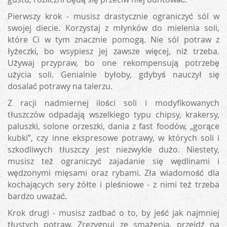
Pierwszy krok - musisz drastycznie ograniczyć sól w
swojej diecie. Korzystaj z młynków do mielenia soli,
które Ci w tym znacznie pomogą. Nie sól potraw z
łyżeczki, bo wsypiesz jej zawsze więcej, niż trzeba.
Używaj przypraw, bo one rekompensują potrzebę
użycia soli. Genialnie byłoby, gdybyś nauczył się
dosalać potrawy na talerzu.
Z racji nadmiernej ilości soli i modyfikowanych
tłuszczów odpadają wszelkiego typu chipsy, krakersy,
paluszki, solone orzeszki, dania z fast foodów, „gorące
kubki”, czy inne ekspresowe potrawy, w których soli i
szkodliwych tłuszczy jest niezwykle dużo. Niestety,
musisz też ograniczyć zajadanie się wędlinami i
wędzonymi mięsami oraz rybami. Zła wiadomość dla
kochających sery żółte i pleśniowe - z nimi też trzeba
bardzo uważać.
Krok drugi - musisz zadbać o to, by jeść jak najmniej
tłustych potraw. Zrezygnuj ze smażenia, przejdź na