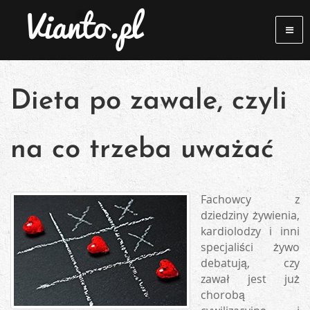
Dieta po zawale, czyli
na co trzeba uważać
Fachowcy z
dziedziny żywienia,
kardiolodzy i inni
specjaliści żywo
debatują, czy
zawał jest już
chorobą