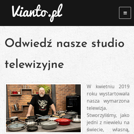
Odwiedź nasze studio
telewizyjne
W kwietniu 2019
roku wystartowała
nasza wymarzona
telewizja.
Stworzyliśmy, jako
jedni z niewielu na
świecie, własną,