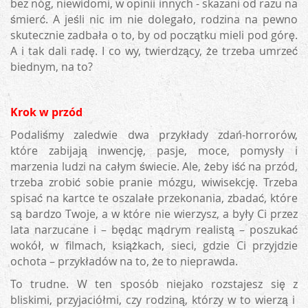
bez nóg, niewidomi, w opinii innych - skazani od razu na
śmierć. A jeśli nic im nie dolegało, rodzina na pewno
skutecznie zadbała o to, by od początku mieli pod górę.
A i tak dali radę. I co wy, twierdzący, że trzeba umrzeć
biednym, na to?
Krok w przód
Podaliśmy zaledwie dwa przykłady zdań-horrorów,
które zabijają inwencję, pasje, moce, pomysły i
marzenia ludzi na całym świecie. Ale, żeby iść na przód,
trzeba zrobić sobie pranie mózgu, wiwisekcję. Trzeba
spisać na kartce te oszalałe przekonania, zbadać, które
są bardzo Twoje, a w które nie wierzysz, a były Ci przez
lata narzucane i – będąc mądrym realistą – poszukać
wokół, w filmach, książkach, sieci, gdzie Ci przyjdzie
ochota – przykładów na to, że to nieprawda.
To trudne. W ten sposób niejako rozstajesz się z
bliskimi, przyjaciółmi, czy rodziną, którzy w to wierzą i