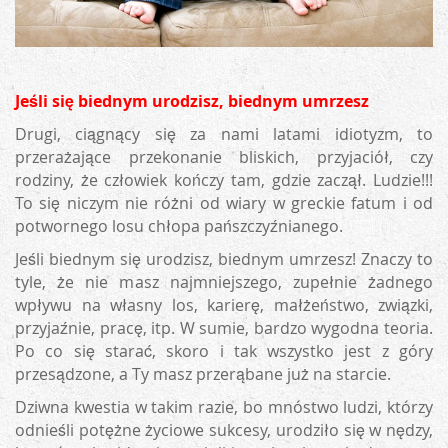
Jeśli się biednym urodzisz, biednym umrzesz
Drugi, ciągnący się za nami latami idiotyzm, to
przerażające przekonanie bliskich, przyjaciół, czy
rodziny, że człowiek kończy tam, gdzie zaczął. Ludzie!!!
To się niczym nie różni od wiary w greckie fatum i od
potwornego losu chłopa pańszczyźnianego.
Jeśli biednym się urodzisz, biednym umrzesz! Znaczy to
tyle, że nie masz najmniejszego, zupełnie żadnego
wpływu na własny los, karierę, małżeństwo, związki,
przyjaźnie, pracę, itp. W sumie, bardzo wygodna teoria.
Po co się starać, skoro i tak wszystko jest z góry
przesądzone, a Ty masz przerąbane już na starcie.
Dziwna kwestia w takim razie, bo mnóstwo ludzi, którzy
odnieśli potężne życiowe sukcesy, urodziło się w nędzy,