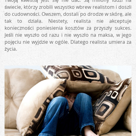
Twoją kwestią jest się nie dać. Są miliony ludzi na
świecie, którzy zrobili wszystko wbrew realistom i doszli
do cudowności. Owszem, dostali po drodze w skórę, ale
tak to działa. Niestety, realista nie akceptuje
konieczności poniesienia kosztów za przyszły sukces.
Jeśli nie wyszło od razu i nie wyszło na maksa, w jego
pojęciu nie wyjdzie w ogóle. Dlatego realista umiera za
życia.