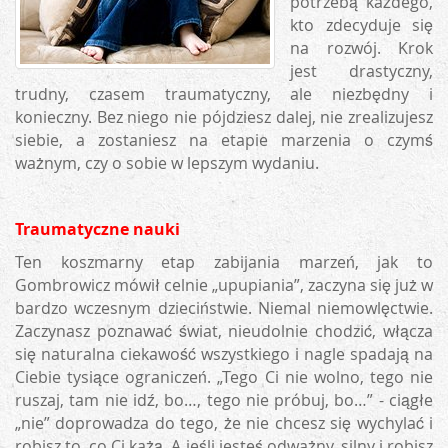
potrzebą każdego,
kto zdecyduje się
na rozwój. Krok
jest drastyczny,
trudny, czasem traumatyczny, ale niezbędny i
konieczny. Bez niego nie pójdziesz dalej, nie zrealizujesz
siebie, a zostaniesz na etapie marzenia o czymś
ważnym, czy o sobie w lepszym wydaniu.
Traumatyczne nauki
Ten koszmarny etap zabijania marzeń, jak to
Gombrowicz mówił celnie „upupiania”, zaczyna się już w
bardzo wczesnym dzieciństwie. Niemal niemowlęctwie.
Zaczynasz poznawać świat, nieudolnie chodzić, włącza
się naturalna ciekawość wszystkiego i nagle spadają na
Ciebie tysiące ograniczeń. „Tego Ci nie wolno, tego nie
ruszaj, tam nie idź, bo…, tego nie próbuj, bo…” - ciągłe
„nie” doprowadza do tego, że nie chcesz się wychylać i
robisz to, co Ci każą. A jeśli jesteś odważny, silny i robisz