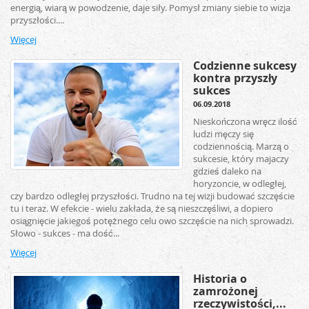
energią, wiarą w powodzenie, daje siły. Pomysł zmiany siebie to wizja
przyszłości....
Więcej
Codzienne sukcesy
kontra przyszły
sukces
06.09.2018
Nieskończona wręcz ilość
ludzi męczy się
codziennością. Marzą o
sukcesie, który majaczy
gdzieś daleko na
horyzoncie, w odległej,
czy bardzo odległej przyszłości. Trudno na tej wizji budować szczęście
tu i teraz. W efekcie - wielu zakłada, że są nieszczęśliwi, a dopiero
osiągnięcie jakiegoś potężnego celu owo szczęście na nich sprowadzi.
Słowo - sukces - ma dość...
Więcej
Historia o
zamrożonej
rzeczywistości,...