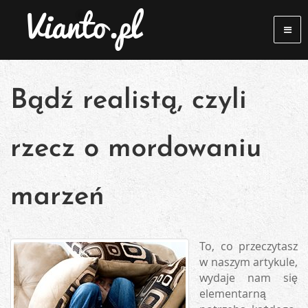
Bądź realistą, czyli
rzecz o mordowaniu
marzeń
To, co przeczytasz
w naszym artykule,
wydaje nam się
elementarną