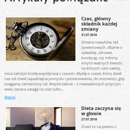
Czas, główny
składnik każdej
zmiany
31.07.2018
Zmiana nawyków, też
żywieniowych, dbanie o
sylwetkę, zdrowie,
kondycję, czy miliony
innych ważnych kwestii,
na których nam zależy,
musi założyć ścisłą współpracę z czasem. Myślę o czasie, który dzieli
nas od chwili zapadnięcia pomysłu i postanowienia, do momentu, gdy
osiągamy zamierzony cel. Współcześnie – z niewiadomych przyczyn –
wielu zwraca uwagę na czas tylko...
Więcej
Dieta zaczyna się
w głowie
27.07.2018
Znasz to na pewno z