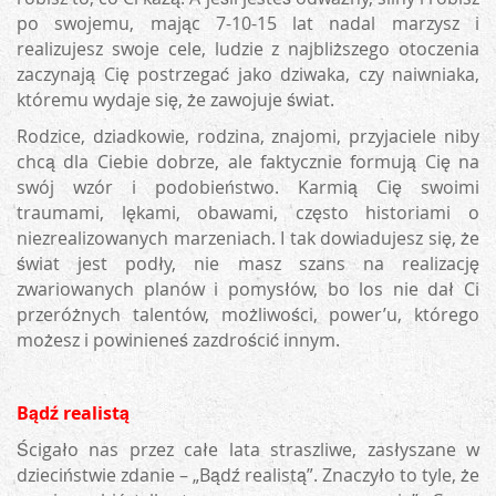
po swojemu, mając 7-10-15 lat nadal marzysz i
realizujesz swoje cele, ludzie z najbliższego otoczenia
zaczynają Cię postrzegać jako dziwaka, czy naiwniaka,
któremu wydaje się, że zawojuje świat.
Rodzice, dziadkowie, rodzina, znajomi, przyjaciele niby
chcą dla Ciebie dobrze, ale faktycznie formują Cię na
swój wzór i podobieństwo. Karmią Cię swoimi
traumami, lękami, obawami, często historiami o
niezrealizowanych marzeniach. I tak dowiadujesz się, że
świat jest podły, nie masz szans na realizację
zwariowanych planów i pomysłów, bo los nie dał Ci
przeróżnych talentów, możliwości, power’u, którego
możesz i powinieneś zazdrościć innym.
Bądź realistą
Ścigało nas przez całe lata straszliwe, zasłyszane w
dzieciństwie zdanie – „Bądź realistą”. Znaczyło to tyle, że