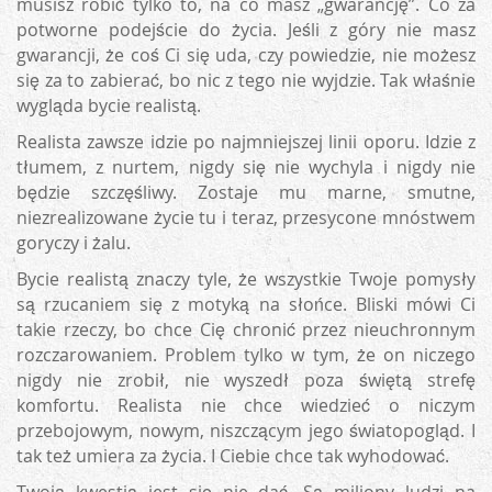
musisz robić tylko to, na co masz „gwarancję”. Co za
potworne podejście do życia. Jeśli z góry nie masz
gwarancji, że coś Ci się uda, czy powiedzie, nie możesz
się za to zabierać, bo nic z tego nie wyjdzie. Tak właśnie
wygląda bycie realistą.
Realista zawsze idzie po najmniejszej linii oporu. Idzie z
tłumem, z nurtem, nigdy się nie wychyla i nigdy nie
będzie szczęśliwy. Zostaje mu marne, smutne,
niezrealizowane życie tu i teraz, przesycone mnóstwem
goryczy i żalu.
Bycie realistą znaczy tyle, że wszystkie Twoje pomysły
są rzucaniem się z motyką na słońce. Bliski mówi Ci
takie rzeczy, bo chce Cię chronić przez nieuchronnym
rozczarowaniem. Problem tylko w tym, że on niczego
nigdy nie zrobił, nie wyszedł poza świętą strefę
komfortu. Realista nie chce wiedzieć o niczym
przebojowym, nowym, niszczącym jego światopogląd. I
tak też umiera za życia. I Ciebie chce tak wyhodować.