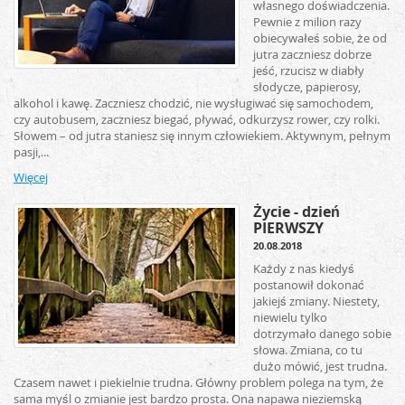
własnego doświadczenia.
Pewnie z milion razy
obiecywałeś sobie, że od
jutra zaczniesz dobrze
jeść, rzucisz w diabły
słodycze, papierosy,
alkohol i kawę. Zaczniesz chodzić, nie wysługiwać się samochodem,
czy autobusem, zaczniesz biegać, pływać, odkurzysz rower, czy rolki.
Słowem – od jutra staniesz się innym człowiekiem. Aktywnym, pełnym
pasji,...
Więcej
Życie - dzień
PIERWSZY
20.08.2018
Każdy z nas kiedyś
postanowił dokonać
jakiejś zmiany. Niestety,
niewielu tylko
dotrzymało danego sobie
słowa. Zmiana, co tu
dużo mówić, jest trudna.
Czasem nawet i piekielnie trudna. Główny problem polega na tym, że
sama myśl o zmianie jest bardzo prosta. Ona napawa nieziemską