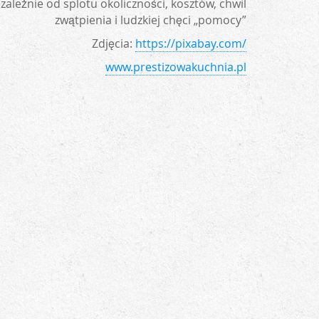
ależnie od splotu okoliczności, kosztów, chwil
zwątpienia i ludzkiej chęci „pomocy”
Zdjęcia:
https://pixabay.com/
www.prestizowakuchnia.pl