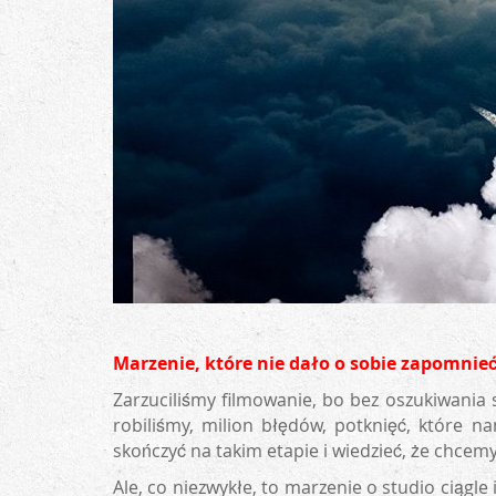
Marzenie, które nie dało o sobie zapomnie
Zarzuciliśmy filmowanie, bo bez oszukiwania 
robiliśmy, milion błędów, potknięć, które n
skończyć na takim etapie i wiedzieć, że chcemy 
Ale, co niezwykłe, to marzenie o studio ciągle 