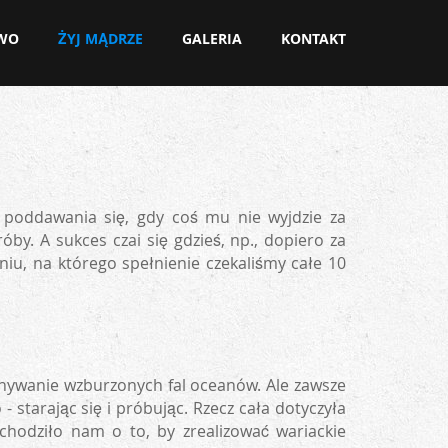
OWO
ŻYJ MĄDRZE
GALERIA
KONTAKT
o poddawania się, gdy coś mu nie wyjdzie za
by. A sukces czai się gdzieś, np., dopiero za
u, na którego spełnienie czekaliśmy całe 10
konywanie wzburzonych fal oceanów. Ale zawsze
 starając się i próbując. Rzecz cała dotyczyła
, chodziło nam o to, by zrealizować wariackie