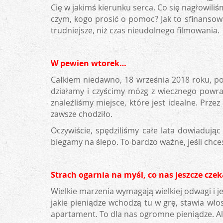
Cię w jakimś kierunku serca. Co się nagłowiliś
czym, kogo prosić o pomoc? Jak to sfinansowa
trudniejsze, niż czas nieudolnego filmowania.
W pewien wtorek…
Całkiem niedawno, 18 września 2018 roku, po
działamy i czyścimy mózg z wiecznego powra
znaleźliśmy miejsce, które jest idealne. Przez 
zawsze chodziło.
Oczywiście, spędziliśmy całe lata dowiadując
biegamy na ślepo. To bardzo ważne, jeśli chces
Strach ogarnia na myśl, co nas jeszcze czek
Wielkie marzenia wymagają wielkiej odwagi i 
jakie pieniądze wchodzą tu w grę, stawia wło
apartament. To dla nas ogromne pieniądze. Al