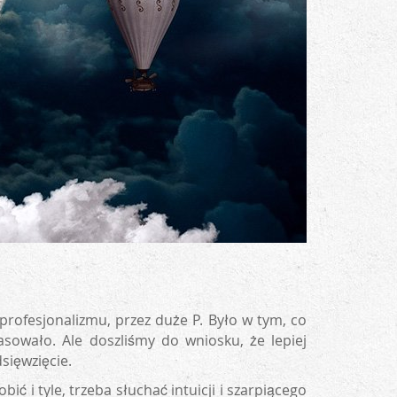
profesjonalizmu, przez duże P. Było w tym, co
asowało. Ale doszliśmy do wniosku, że lepiej
dsięwzięcie.
ić i tyle, trzeba słuchać intuicji i szarpiącego