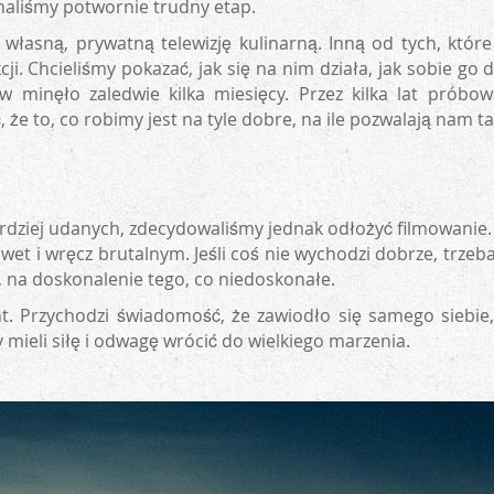
naliśmy potwornie trudny etap.
łasną, prywatną telewizję kulinarną. Inną od tych, które 
i. Chcieliśmy pokazać, jak się na nim działa, jak sobie go
minęło zaledwie kilka miesięcy. Przez kilka lat próbowal
 że to, co robimy jest na tyle dobre, na ile pozwalają nam ta
ardziej udanych, zdecydowaliśmy jednak odłożyć filmowanie. 
wet i wręcz brutalnym. Jeśli coś nie wychodzi dobrze, trzeba
, na doskonalenie tego, co niedoskonałe.
nt. Przychodzi świadomość, że zawiodło się samego siebi
y mieli siłę i odwagę wrócić do wielkiego marzenia.