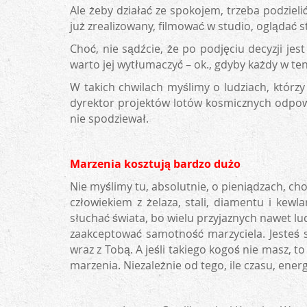
Ale żeby działać ze spokojem, trzeba podzieli
już zrealizowany, filmować w studio, oglądać s
Choć, nie sądźcie, że po podjęciu decyzji jes
warto jej wytłumaczyć – ok., gdyby każdy w ten
W takich chwilach myślimy o ludziach, którzy
dyrektor projektów lotów kosmicznych odpowied
nie spodziewał.
Marzenia kosztują bardzo dużo
Nie myślimy tu, absolutnie, o pieniądzach, ch
człowiekiem z żelaza, stali, diamentu i kewl
słuchać świata, bo wielu przyjaznych nawet lud
zaakceptować samotność marzyciela. Jesteś s
wraz z Tobą. A jeśli takiego kogoś nie masz, 
marzenia. Niezależnie od tego, ile czasu, energi