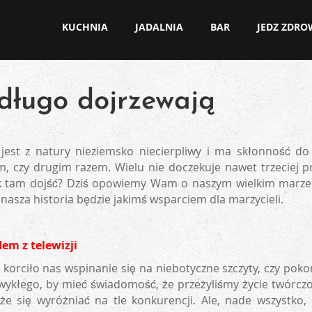
KUCHNIA
JADALNIA
BAR
JEDZ ZDR
długo dojrzewają
 jest z natury nieziemsko niecierpliwy i ma skłonność d
, czy drugim razem. Wielu nie doczekuje nawet trzeciej pró
ak tam dojść? Dziś opowiemy Wam o naszym wielkim marzeni
 nasza historia będzie jakimś wsparciem dla marzycieli.
dem z telewizji
 korciło nas wspinanie się na niebotyczne szczyty, czy po
ykłego, by mieć świadomość, że przeżyliśmy życie twórczo -
oże się wyróżniać na tle konkurencji. Ale, nade wszystko