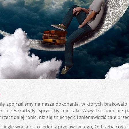
ć
się spojrzeliśmy na nasze dokonania, w których brakowało 
am przeszkadzały. Sprzęt był nie taki. Wszystko nam nie p
rzecz dalej robić, niż się zniechęcić i znienawidzić całe prze
i ciągle wracało. To jeden z przejawów tego, że trzeba coś zrob