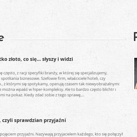
e
ko złoto, co się… słyszy i widzi
 często, z racji specyfiki branży, w której się specjalizujemy,
spotkania biznesowe. Szefowie firm, właściciele hoteli, czy
itp., z którymi się spotykamy, operują czasem tak niewyobrażalnymi
e można wpaść w hiper-kompleksy. Ale to bardzo często blichtr i
mi na pokaz. Kiedy zdać sobie z tego sprawę,...
 czyli sprawdzian przyjaźni
 pojęciem przyjaźni. Nazywają przyjacielem każdego, kto się połączył