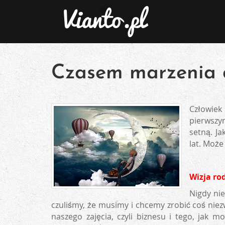
Czasem marzenia 
Człowiek
pierwszym
setną. J
lat. Może
Wizja ro
Nigdy nie
czuliśmy, że musimy i chcemy zrobić coś niezw
naszego zajęcia, czyli biznesu i tego, jak m