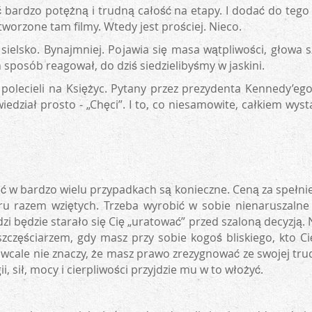
ć bardzo potężną i trudną całość na etapy. I dodać do tego
tworzone tam filmy. Wtedy jest prościej. Nieco.
t sielsko. Bynajmniej. Pojawia się masa wątpliwości, głowa 
 sposób reagował, do dziś siedzielibyśmy w jaskini.
 polecieli na Księżyc. Pytany przez prezydenta Kennedy’eg
ział prosto - „Chęci”. I to, co niesamowite, całkiem wysta
oć w bardzo wielu przypadkach są konieczne. Ceną za spełnie
aru razem wziętych. Trzeba wyrobić w sobie nienaruszalne
zi będzie starało się Cię „uratować” przed szaloną decyzją.
zczęściarzem, gdy masz przy sobie kogoś bliskiego, kto Ci
to wcale nie znaczy, że masz prawo zrezygnować ze swojej tr
i, sił, mocy i cierpliwości przyjdzie mu w to włożyć.