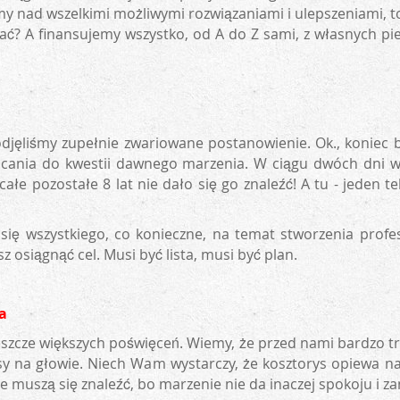
my nad wszelkimi możliwymi rozwiązaniami i ulepszeniami, to n
ć? A finansujemy wszystko, od A do Z sami, z własnych pieni
djęliśmy zupełnie zwariowane postanowienie. Ok., koniec b
cania do kwestii dawnego marzenia. W ciągu dwóch dni w
całe pozostałe 8 lat nie dało się go znaleźć! A tu - jeden tel
 się wszystkiego, co konieczne, na temat stworzenia profe
z osiągnąć cel. Musi być lista, musi być plan.
a
jeszcze większych poświęceń. Wiemy, że przed nami bardzo 
sy na głowie. Niech Wam wystarczy, że kosztorys opiewa n
e muszą się znaleźć, bo marzenie nie da inaczej spokoju i 