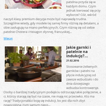
patelnia przyda się w
każdym domu. Czym
jednak kierować się przy
wyborze? Cóż, wśród
naczyń klasy premium decyzja może być naprawdę trudna.
Szczególnie wtedy, gdy modele tej samej firmy różnią się detalami, a
obie zasługują na miano perfekcyjnych. Czym różnią się od siebie
patelnie Chistera i Hexagon słynnej, francuskiej...
Więcej
Jakie garnki i
patelnie na
indukcję?...
21.02.2016
Stosowanie żeliwnych
garnków i patelni na
płycie indukcyjnej od
zawsze wzbudzało i do
dnia dzisiejszego
wzbudza kontrowersje.
Osoby o bardziej tradycyjnym podejściu odrzucają takie połączenie, a
ci, którzy starają się być na czasie, nie mają nic przeciwko. Kto ma
rację? Tradycjonaliści boją się indukcji, bo jest dla nich zbyt
nowoczesna i tym samym nieco...