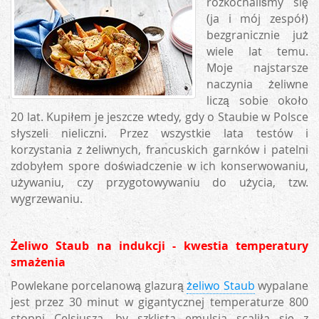
rozkochaliśmy się
(ja i mój zespół)
bezgranicznie już
wiele lat temu.
Moje najstarsze
naczynia żeliwne
liczą sobie około
20 lat. Kupiłem je jeszcze wtedy, gdy o Staubie w Polsce
słyszeli nieliczni. Przez wszystkie lata testów i
korzystania z żeliwnych, francuskich garnków i patelni
zdobyłem spore doświadczenie w ich konserwowaniu,
używaniu, czy przygotowywaniu do użycia, tzw.
wygrzewaniu.
Żeliwo Staub na indukcji - kwestia temperatury
smażenia
Powlekane porcelanową glazurą
żeliwo Staub
wypalane
jest przez 30 minut w gigantycznej temperaturze 800
stopni Celsjusza, by szklista emulsja scaliła się z