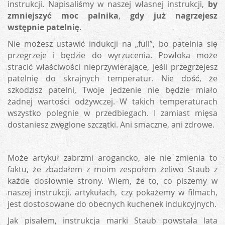
instrukcji. Napisaliśmy w naszej własnej instrukcji,
by
zmniejszyć moc palnika
,
gdy już nagrzejesz
wstępnie patelnię
.
Nie możesz ustawić indukcji na „full”, bo patelnia się
przegrzeje i będzie do wyrzucenia. Powłoka może
stracić właściwości nieprzywierające, jeśli przegrzejesz
patelnię do skrajnych temperatur. Nie dość, że
szkodzisz patelni, Twoje jedzenie nie będzie miało
żadnej wartości odżywczej. W takich temperaturach
wszystko polegnie w przedbiegach. I zamiast mięsa
dostaniesz zwęglone szczątki. Ani smaczne, ani zdrowe.
Może artykuł zabrzmi arogancko, ale nie zmienia to
faktu, że zbadałem z moim zespołem żeliwo Staub z
każde dosłownie strony. Wiem, że to, co piszemy w
naszej instrukcji, artykułach, czy pokażemy w filmach,
jest dostosowane do obecnych kuchenek indukcyjnych.
Jak pisałem, instrukcja marki Staub powstała lata