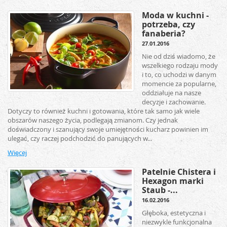
Moda w kuchni -
potrzeba, czy
fanaberia?
27.01.2016
Nie od dziś wiadomo, że
wszelkiego rodzaju mody
i to, co uchodzi w danym
momencie za popularne,
oddziałuje na nasze
decyzje i zachowanie.
Dotyczy to również kuchni i gotowania, które tak samo jak wiele
obszarów naszego życia, podlegają zmianom. Czy jednak
doświadczony i szanujący swoje umiejętności kucharz powinien im
ulegać, czy raczej podchodzić do panujących w...
Więcej
Patelnie Chistera i
Hexagon marki
Staub -...
16.02.2016
Głęboka, estetyczna i
niezwykle funkcjonalna