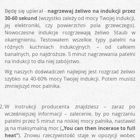
Będę się upierał -
nagrzewaj żeliwo na indukcji przez
30-60 sekund
(wszystko zależy od mocy Twojej indukcji,
jej elektroniki, czy powierzchni pola grzewczego).
Nowoczesne indukcje rozgrzewają żeliwo Staub w
okamgnieniu. Testowałem wszelkie typy patelni na
różnych kuchniach indukcyjnych – od całkiem
banalnych, po najdroższe. 5 minut nagrzewania patelni
na indukcji to dla niej zabójstwo.
Wg naszych doświadczeń najlepiej jest rozgrzać żeliwo
szybko na 40-60% mocy Twojej indukcji. Potem musisz
zmniejszyć moc palnika.
W instrukcji producenta znajdziesz – zaraz po
wcześniejszej informacji – zalecenie, by po nagrzaniu
patelni przez 5 minut na niskiej mocy palnika, nastawić
ją na maksymalną moc (
„You can then incerase to full
heat”
). Znowu rzeczywistość staje w opozycji wobec