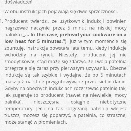
doświadczeń.
W obu instrukcjach pojawiają się dwie sprzeczności.
Producent twierdzi, że użytkownik indukcji powinien
nagrzewać naczynie przez 5 minut na niskiej mocy
palnika (
„… In this case, prehead your cookware on a
low heat for 5 minutes.”
). Już w tym momencie się
zbuntuję. Instrukcja powstała lata temu, kiedy indukcje
wchodziły na rynek. Niestety, producent jej nie
zmodyfikował, stąd może się zdarzyć, że Twoja patelnia
przegrzeje się zaraz przy pierwszym używaniu. Obecne
indukcje są tak szybkie i wydajne, że po 5 minutach
masz już na stole przygotowywane przez siebie danie.
Gdyby na obecnych indukcjach rozgrzewać patelnię tak,
jak sugeruje to producent (nawet na niewielkiej mocy
palnika), nieszczęsna osiągnie niebotyczne
temperatury. Jeśli na tak rozgrzaną patelnię wlejesz
tłuszcz, możesz się poparzyć, a patelnia, co straszne,
może stanąć w płomieniach.