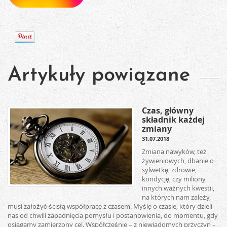
Artykuły powiązane
Czas, główny
składnik każdej
zmiany
31.07.2018
Zmiana nawyków, też
żywieniowych, dbanie o
sylwetkę, zdrowie,
kondycję, czy miliony
innych ważnych kwestii,
na których nam zależy,
musi założyć ścisłą współpracę z czasem. Myślę o czasie, który dzieli
nas od chwili zapadnięcia pomysłu i postanowienia, do momentu, gdy
osiągamy zamierzony cel. Współcześnie – z niewiadomych przyczyn –