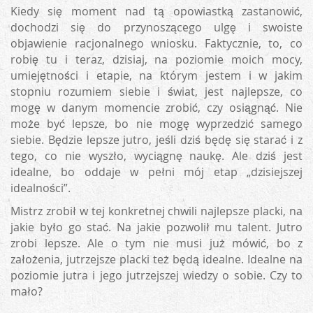
Kiedy się moment nad tą opowiastką zastanowić,
dochodzi się do przynoszącego ulgę i swoiste
objawienie racjonalnego wniosku. Faktycznie, to, co
robię tu i teraz, dzisiaj, na poziomie moich mocy,
umiejętności i etapie, na którym jestem i w jakim
stopniu rozumiem siebie i świat, jest najlepsze, co
mogę w danym momencie zrobić, czy osiągnąć. Nie
może być lepsze, bo nie mogę wyprzedzić samego
siebie. Będzie lepsze jutro, jeśli dziś będę się starać i z
tego, co nie wyszło, wyciągnę naukę. Ale dziś jest
idealne, bo oddaje w pełni mój etap „dzisiejszej
idealności”.
Mistrz zrobił w tej konkretnej chwili najlepsze placki, na
jakie było go stać. Na jakie pozwolił mu talent. Jutro
zrobi lepsze. Ale o tym nie musi już mówić, bo z
założenia, jutrzejsze placki też będą idealne. Idealne na
poziomie jutra i jego jutrzejszej wiedzy o sobie. Czy to
mało?