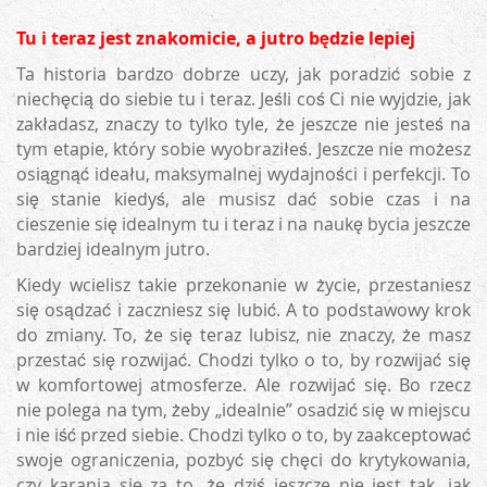
Tu i teraz jest znakomicie, a jutro będzie lepiej
Ta historia bardzo dobrze uczy, jak poradzić sobie z
niechęcią do siebie tu i teraz. Jeśli coś Ci nie wyjdzie, jak
zakładasz, znaczy to tylko tyle, że jeszcze nie jesteś na
tym etapie, który sobie wyobraziłeś. Jeszcze nie możesz
osiągnąć ideału, maksymalnej wydajności i perfekcji. To
się stanie kiedyś, ale musisz dać sobie czas i na
cieszenie się idealnym tu i teraz i na naukę bycia jeszcze
bardziej idealnym jutro.
Kiedy wcielisz takie przekonanie w życie, przestaniesz
się osądzać i zaczniesz się lubić. A to podstawowy krok
do zmiany. To, że się teraz lubisz, nie znaczy, że masz
przestać się rozwijać. Chodzi tylko o to, by rozwijać się
w komfortowej atmosferze. Ale rozwijać się. Bo rzecz
nie polega na tym, żeby „idealnie” osadzić się w miejscu
i nie iść przed siebie. Chodzi tylko o to, by zaakceptować
swoje ograniczenia, pozbyć się chęci do krytykowania,
czy karania się za to, że dziś jeszcze nie jest tak, jak