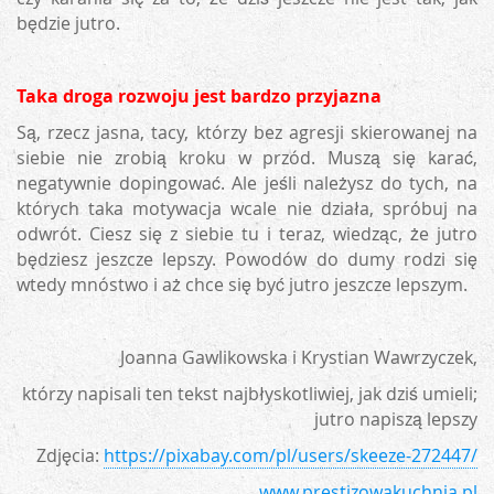
będzie jutro.
Taka droga rozwoju jest bardzo przyjazna
Są, rzecz jasna, tacy, którzy bez agresji skierowanej na
siebie nie zrobią kroku w przód. Muszą się karać,
negatywnie dopingować. Ale jeśli należysz do tych, na
których taka motywacja wcale nie działa, spróbuj na
odwrót. Ciesz się z siebie tu i teraz, wiedząc, że jutro
będziesz jeszcze lepszy. Powodów do dumy rodzi się
wtedy mnóstwo i aż chce się być jutro jeszcze lepszym.
Joanna Gawlikowska i Krystian Wawrzyczek,
którzy napisali ten tekst najbłyskotliwiej, jak dziś umieli;
jutro napiszą lepszy
Zdjęcia:
https://pixabay.com/pl/users/skeeze-272447/
www.prestizowakuchnia.pl