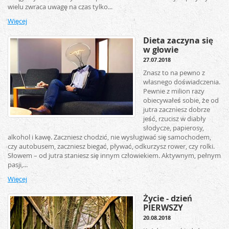
wielu zwraca uwagę na czas tylko...
Więcej
Dieta zaczyna się
w głowie
27.07.2018
Znasz to na pewno z
własnego doświadczenia.
Pewnie z milion razy
obiecywałeś sobie, że od
jutra zaczniesz dobrze
jeść, rzucisz w diabły
słodycze, papierosy,
alkohol i kawę. Zaczniesz chodzić, nie wysługiwać się samochodem,
czy autobusem, zaczniesz biegać, pływać, odkurzysz rower, czy rolki.
Słowem – od jutra staniesz się innym człowiekiem. Aktywnym, pełnym
pasji,...
Więcej
Życie - dzień
PIERWSZY
20.08.2018