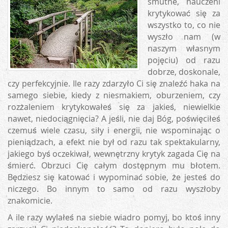
smutne, nauczeni
krytykować się za
wszystko to, co nie
wyszło nam (w
naszym własnym
pojęciu) od razu
dobrze, doskonale,
czy perfekcyjnie. Ile razy zdarzyło Ci się znaleźć haka na
samego siebie, kiedy z niesmakiem, oburzeniem, czy
rozżaleniem krytykowałeś się za jakieś, niewielkie
nawet, niedociągnięcia? A jeśli, nie daj Bóg, poświęciłeś
czemuś wiele czasu, siły i energii, nie wspominając o
pieniądzach, a efekt nie był od razu tak spektakularny,
jakiego byś oczekiwał, wewnętrzny krytyk zagada Cię na
śmierć. Obrzuci Cię całym dostępnym mu błotem.
Będziesz się katować i wypominać sobie, że jesteś do
niczego. Bo innym to samo od razu wyszłoby
znakomicie.
A ile razy wylałeś na siebie wiadro pomyj, bo ktoś inny