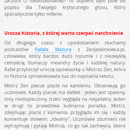
zarzucił Ci niedoskonałość? To dopiero było pole do
popisu dla Twojego krytycznego głosu, który
sporadycznie tylko milknie.
Urocza historia, z której warto czerpać natchnienie
Od długiego czasu z upodobaniem słuchamy
podcastów
Rafała Mazura
z ZenJaskiniowca.pl,
człowieka, który bardzo dużo rozumie i z niezwykłą
celnością tłumaczy meandry życia i ludzkiej natury.
Rafał przytoczył uroczą opowiastkę o Mistrzu Zen, która
to historia sprowokowała nas do napisania tekstu.
Mistrz Zen piecze placki na kamieniu. Obserwują go
uczniowie. Każdy placek ma defekt - jeden jest spalony,
inny niedopieczony, trzeci wygląda na niejadalny. Jeden
w drugi to prawdziwa kulinarna porażka. Mistrz,
zdejmując placki z kamienia, przygląda im się i każdy
komentuje słowem: „Idealny”. Uczniowie zdumieni nie
wytrzymują i pytają Mistrza, co go tak zachwyca, skoro