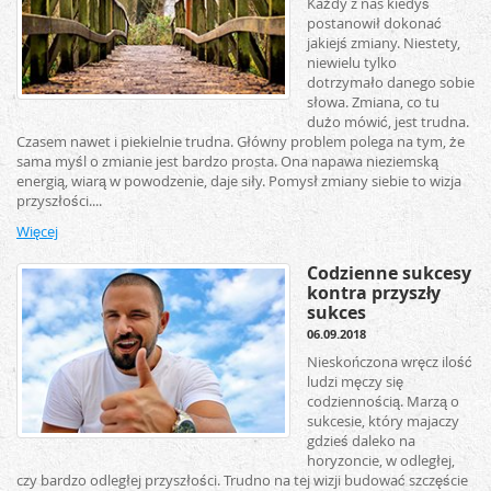
Każdy z nas kiedyś
postanowił dokonać
jakiejś zmiany. Niestety,
niewielu tylko
dotrzymało danego sobie
słowa. Zmiana, co tu
dużo mówić, jest trudna.
Czasem nawet i piekielnie trudna. Główny problem polega na tym, że
sama myśl o zmianie jest bardzo prosta. Ona napawa nieziemską
energią, wiarą w powodzenie, daje siły. Pomysł zmiany siebie to wizja
przyszłości....
Więcej
Codzienne sukcesy
kontra przyszły
sukces
06.09.2018
Nieskończona wręcz ilość
ludzi męczy się
codziennością. Marzą o
sukcesie, który majaczy
gdzieś daleko na
horyzoncie, w odległej,
czy bardzo odległej przyszłości. Trudno na tej wizji budować szczęście