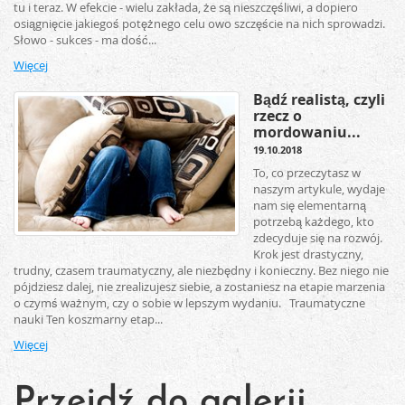
tu i teraz. W efekcie - wielu zakłada, że są nieszczęśliwi, a dopiero
osiągnięcie jakiegoś potężnego celu owo szczęście na nich sprowadzi.
Słowo - sukces - ma dość...
Więcej
Bądź realistą, czyli
rzecz o
mordowaniu...
19.10.2018
To, co przeczytasz w
naszym artykule, wydaje
nam się elementarną
potrzebą każdego, kto
zdecyduje się na rozwój.
Krok jest drastyczny,
trudny, czasem traumatyczny, ale niezbędny i konieczny. Bez niego nie
pójdziesz dalej, nie zrealizujesz siebie, a zostaniesz na etapie marzenia
o czymś ważnym, czy o sobie w lepszym wydaniu. Traumatyczne
nauki Ten koszmarny etap...
Więcej
Przejdź do galerii