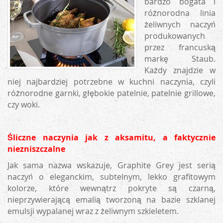
bardzo bogata i
różnorodna linia
żeliwnych naczyń
produkowanych
przez francuską
markę Staub.
Każdy znajdzie w
niej najbardziej potrzebne w kuchni naczynia, czyli
różnorodne garnki, głębokie patelnie, patelnie grillowe,
czy woki.
Śliczne naczynia jak z aksamitu, a faktycznie
niezniszczalne
Jak sama nazwa wskazuje, Graphite Grey jest serią
naczyń o eleganckim, subtelnym, lekko grafitowym
kolorze, które wewnątrz pokryte są czarną,
nieprzywierającą emalią tworzoną na bazie szklanej
emulsji wypalanej wraz z żeliwnym szkieletem.