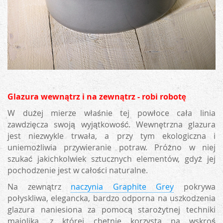
Glazura wewnątrz i na zewnątrz - robi robotę
W dużej mierze właśnie tej powłoce cała linia
zawdzięcza swoją wyjątkowość. Wewnętrzna glazura
jest niezwykle trwała, a przy tym ekologiczna i
uniemożliwia przywieranie potraw. Próżno w niej
szukać jakichkolwiek sztucznych elementów, gdyż jej
pochodzenie jest w całości naturalne.
Na zewnątrz
naczynia Graphite Grey
pokrywa
połyskliwa, elegancka, bardzo odporna na uszkodzenia
glazura naniesiona za pomocą starożytnej techniki
majolika, z której chętnie korzysta na wskroś