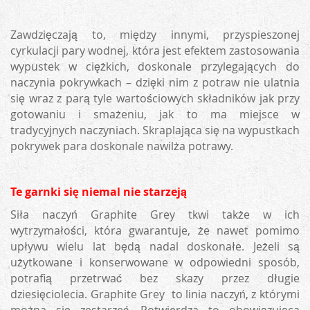
Zawdzięczają to, między innymi, przyspieszonej
cyrkulacji pary wodnej, która jest efektem zastosowania
wypustek w ciężkich, doskonale przylegających do
naczynia pokrywkach – dzięki nim z potraw nie ulatnia
się wraz z parą tyle wartościowych składników jak przy
gotowaniu i smażeniu, jak to ma miejsce w
tradycyjnych naczyniach. Skraplająca się na wypustkach
pokrywek para doskonale nawilża potrawy.
Te garnki się niemal nie starzeją
Siła naczyń Graphite Grey tkwi także w ich
wytrzymałości, która gwarantuje, że nawet pomimo
upływu wielu lat będą nadal doskonałe. Jeżeli są
użytkowane i konserwowane w odpowiedni sposób,
potrafią przetrwać bez skazy przez długie
dziesięciolecia. Graphite Grey to linia naczyń, z którymi
można się zestarzeć. Potwierdza to obowiązująca