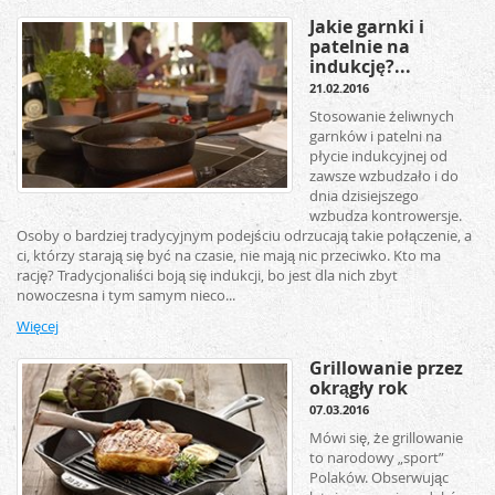
Jakie garnki i
patelnie na
indukcję?...
21.02.2016
Stosowanie żeliwnych
garnków i patelni na
płycie indukcyjnej od
zawsze wzbudzało i do
dnia dzisiejszego
wzbudza kontrowersje.
Osoby o bardziej tradycyjnym podejściu odrzucają takie połączenie, a
ci, którzy starają się być na czasie, nie mają nic przeciwko. Kto ma
rację? Tradycjonaliści boją się indukcji, bo jest dla nich zbyt
nowoczesna i tym samym nieco...
Więcej
Grillowanie przez
okrągły rok
07.03.2016
Mówi się, że grillowanie
to narodowy „sport”
Polaków. Obserwując