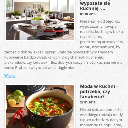
wyposaża się
kuchnię -...
08.10.2015
Niezależnie od tego, czy
wyposażamy nową, a
maleńką kuchnię w bloku,
czy też sporą,
przestronną przestrzeń w
domu, istotnym jest, by
zadbać o dobrej jakości sprzęt. Stało się powszechnym trendem
kupowanie bardzo wyszukanych, drogich mebli, kuchenek,
piekarników, czy lodówek. Bez dobrych naczyń i noży kuchnia nie ma
sensu Problem w tym, że wielu ciągle nie...
Więcej
Moda w kuchni -
potrzeba, czy
fanaberia?
27.01.2016
Nie od dziś wiadomo, że
wszelkiego rodzaju mody
i to, co uchodzi w danym
momencie za popularne,