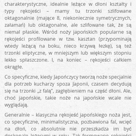
charakterystyczne, idealnie leżące w dłoni kształty i
typy rękojeści – mamy tu trzonki szlifowane
oktagonalnie (mające 8, niekoniecznie symetrycznych,
załamań) lub oktagonalne, ale szlifowane tak, że są
niemal płaskie. Wśród noży japońskich popularne są
rękojeści profilowane w tzw. kasztan (przypominają
wtedy leżącą na boku, nieco krzywą łezkę), są też
trzonki eliptyczne, w mniejszym lub większym stopniu
lekko spłaszczone. I, na koniec – rękojeści całkiem
okrągłe.
Co specyficzne, kiedy Japończycy tworzą noże specjalnie
dla potrzeb kucharzy spoza Japonii, czasem decydują
się na trzonki „z falą”, zagłębieniem na część dłoni. Ale,
choć japońskie, takie noże na japońskie wcale nie
wyglądają.
Generalnie – klasyczna rękojeść japońskiego noża jest,
co specyficzne, minimalistyczna, pozbawiona fal, wcięć
na dłoń, co absolutnie nie przeszkadza im być
doskonale leżącymi w ręku. Tak formowane rękojeści