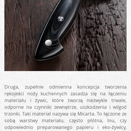
Druga, zupełnie odmienna koncepcja tworzenia
rękojeści noży kuchennych zasadza się na łączeniu
materiału i żywic, które tworzą niezwykle trwałe,
odporne na czynniki zewnętrze, uszkodzenia i wilgoć
trzonki. Taki materiał nazywa się Micarta. To łączone ze
sobą warstwy materiału, często płótna, lnu, czy
odpowiednio preparowanego papieru i eko-żywicy,