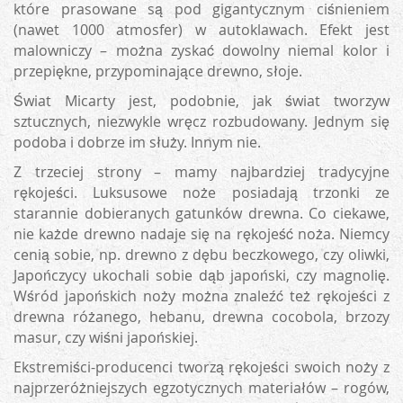
które prasowane są pod gigantycznym ciśnieniem
(nawet 1000 atmosfer) w autoklawach. Efekt jest
malowniczy – można zyskać dowolny niemal kolor i
przepiękne, przypominające drewno, słoje.
Świat Micarty jest, podobnie, jak świat tworzyw
sztucznych, niezwykle wręcz rozbudowany. Jednym się
podoba i dobrze im służy. Innym nie.
Z trzeciej strony – mamy najbardziej tradycyjne
rękojeści. Luksusowe noże posiadają trzonki ze
starannie dobieranych gatunków drewna. Co ciekawe,
nie każde drewno nadaje się na rękojeść noża. Niemcy
cenią sobie, np. drewno z dębu beczkowego, czy oliwki,
Japończycy ukochali sobie dąb japoński, czy magnolię.
Wśród japońskich noży można znaleźć też rękojeści z
drewna różanego, hebanu, drewna cocobola, brzozy
masur, czy wiśni japońskiej.
Ekstremiści-producenci tworzą rękojeści swoich noży z
najprzeróżniejszych egzotycznych materiałów – rogów,