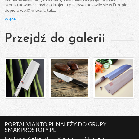
skonstruowane z myślą o krojeniu pieczywa pojawiły się w Europie
dopiero w XIX wieku, a tak...
Więcej
Przejdź do galerii
PORTAL VIANTO.PL NALEŻY DO GRUPY
SMAKPROSTOTY.PL
PrestiżowaKuchnia.pl
Vianto.pl
Chimmo.pl