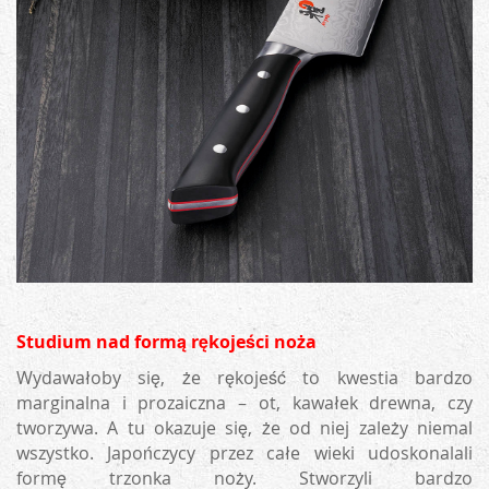
Studium nad formą rękojeści noża
Wydawałoby się, że rękojeść to kwestia bardzo
marginalna i prozaiczna – ot, kawałek drewna, czy
tworzywa. A tu okazuje się, że od niej zależy niemal
wszystko. Japończycy przez całe wieki udoskonalali
formę trzonka noży. Stworzyli bardzo