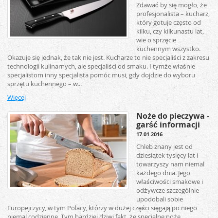
Zdawać by się mogło, że
profesjonalista – kucharz,
który gotuje często od
kilku, czy kilkunastu lat,
wie o sprzęcie
kuchennym wszystko.
Okazuje się jednak, że tak nie jest. Kucharze to nie specjaliści z zakresu
technologii kulinarnych, ale specjaliści od smaku. I tymże właśnie
specjalistom inny specjalista pomóc musi, gdy dojdzie do wyboru
sprzętu kuchennego – w...
Więcej
Noże do pieczywa -
garść informacji
17.01.2016
Chleb znany jest od
dziesiątek tysięcy lat i
towarzyszy nam niemal
każdego dnia. Jego
właściwości smakowe i
odżywcze szczególnie
upodobali sobie
Europejczycy, w tym Polacy, którzy w dużej części sięgają po niego
niemal codzienne. Tym bardziej dziwi fakt, że specjalne noże