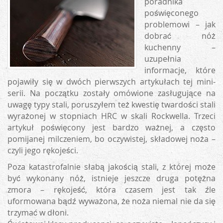
poradnika
poświęconego
problemowi – jak
dobrać nóż
kuchenny –
uzupełnia
informacje, które
pojawiły się w dwóch pierwszych artykułach tej mini-
serii. Na początku zostały omówione zasługujące na
uwagę typy stali, poruszyłem też kwestię twardości stali
wyrażonej w stopniach HRC w skali Rockwella. Trzeci
artykuł poświęcony jest bardzo ważnej, a często
pomijanej milczeniem, bo oczywistej, składowej noża –
czyli jego rękojeści.
Poza katastrofalnie słabą jakością stali, z której może
być wykonany nóż, istnieje jeszcze druga potężna
zmora – rękojeść, która czasem jest tak źle
uformowana bądź wyważona, że noża niemal nie da się
trzymać w dłoni.