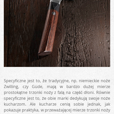
Specyficzne jest to, że tradycyjne, np. niemieckie noże
Zwilling, czy Güde, mają w bardzo dużej mierze
prostokątne trzonki noży z falą na część dłoni. Równie
specyficzne jest to, że obie marki dedykują swoje noże
kucharzom. Ale kucharze cenią sobie jednak, jak
pokazuje praktyka, w przeważającej mierze trzonki noży