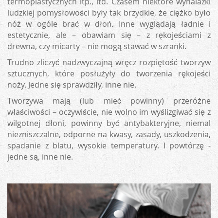
termoplastycznych itp., itd. Czasem niektóre wynalazki
ludzkiej pomysłowości były tak brzydkie, że ciężko było
nóż w ogóle brać w dłoń. Inne wyglądają ładnie i
estetycznie, ale – obawiam się – z rękojeściami z
drewna, czy micarty – nie mogą stawać w szranki.
Trudno zliczyć nadzwyczajną wręcz rozpiętość tworzyw
sztucznych, które posłużyły do tworzenia rękojeści
noży. Jedne się sprawdziły, inne nie.
Tworzywa mają (lub mieć powinny) przeróżne
właściwości – oczywiście, nie wolno im wyślizgiwać się z
wilgotnej dłoni, powinny być antybakteryjne, niemal
niezniszczalne, odporne na kwasy, zasady, uszkodzenia,
spadanie z blatu, wysokie temperatury. I powtórzę -
jedne są, inne nie.