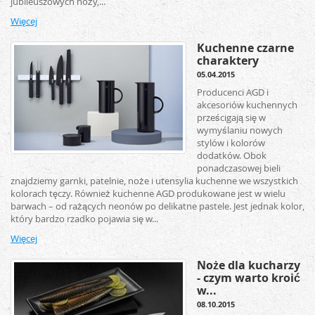
jubileuszowych noży,...
Więcej
Kuchenne czarne
charaktery
05.04.2015
Producenci AGD i
akcesoriów kuchennych
prześcigają się w
wymyślaniu nowych
stylów i kolorów
dodatków. Obok
ponadczasowej bieli
znajdziemy garnki, patelnie, noże i utensylia kuchenne we wszystkich
kolorach tęczy. Również kuchenne AGD produkowane jest w wielu
barwach – od rażących neonów po delikatne pastele. Jest jednak kolor,
który bardzo rzadko pojawia się w...
Więcej
Noże dla kucharzy
- czym warto kroić
w...
08.10.2015