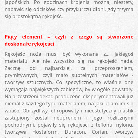
japońskich. Po godzinach krojenia można, niestety,
nabawić się odcisków, czy przykurczu dłoni, gdy trzyma
się prostokątną rękojeść.
Piąty element – czyli z czego są stworzone
doskonałe rękojeści
Rękojeść noża musi być wykonana z… jakiegoś
materiału. Ale nie wszystko się na rękojeść nada.
Zacznę od najbardziej, za przeproszeniem,
prymitywnych, czyli mało subtelnych materiałów -
tworzyw sztucznych. Co specyficzne, to właśnie one
wymagają największych zabiegów, by w ogóle powstały.
Na przestrzeni dekad producenci eksperymentowali już
niemal z każdego typu materiałem, na jaki udało im się
wpaść. Obrzydliwy, chropowaty i nieestetyczny plastik
zastąpiony został neoprenem i jego rozlicznymi
pochodnymi, pojawiły się rękojeści z teflonu, nylonu,
tworzywa Hostaform, Duracon, Corian, tworzyw