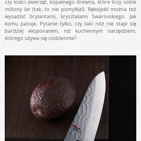
czy kości zwierząt, kopalnego drewna, które liczy sobie
miliony lat (tak, to nie pomyłka!). Rękojeść można też
wysadzić brylantami, kryształami Swarovskiego. Jak
komu pasuje. Pytanie tylko, czy taki nóż nie staje się
bardziej eksponatem, niż kuchennym narzędziem,
którego używa się codziennie?