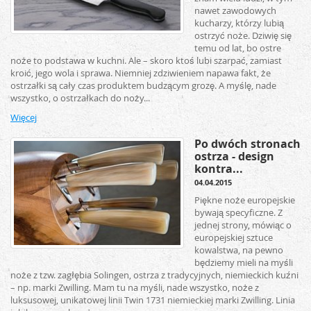
nawet zawodowych
kucharzy, którzy lubią
ostrzyć noże. Dziwię się
temu od lat, bo ostre
noże to podstawa w kuchni. Ale – skoro ktoś lubi szarpać, zamiast
kroić, jego wola i sprawa. Niemniej zdziwieniem napawa fakt, że
ostrzałki są cały czas produktem budzącym grozę. A myślę, nade
wszystko, o ostrzałkach do noży...
Więcej
Po dwóch stronach
ostrza - design
kontra...
04.04.2015
Piękne noże europejskie
bywają specyficzne. Z
jednej strony, mówiąc o
europejskiej sztuce
kowalstwa, na pewno
będziemy mieli na myśli
noże z tzw. zagłębia Solingen, ostrza z tradycyjnych, niemieckich kuźni
– np. marki Zwilling. Mam tu na myśli, nade wszystko, noże z
luksusowej, unikatowej linii Twin 1731 niemieckiej marki Zwilling. Linia