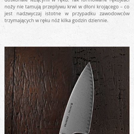
noży nie tamują przepływu krwi w dłoni krojącego – co
jest nadzwyczaj istotne w przypadku zawodowców
trzymających w ręku nóż kilka godzin dziennie.