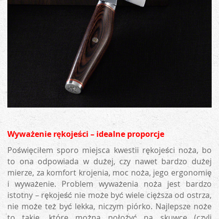
Wyważenie rękojeści – idealne proporcje
Poświęciłem sporo miejsca kwestii rękojeści noża, bo
to ona odpowiada w dużej, czy nawet bardzo dużej
mierze, za komfort krojenia, moc noża, jego ergonomię
i wyważenie. Problem wyważenia noża jest bardzo
istotny – rękojeść nie może być wiele cięższa od ostrza,
nie może też być lekka, niczym piórko. Najlepsze noże
to takie, które można położyć na skuwce (czyli