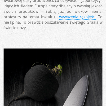
Światowej klasy producenci, co oczywiste – Japończycy i
idący ich śladem Europejczycy dbający o wysoką jakość
swoich produktów – robią już od wieków niemal
profesury na temat kształtu i
wyważenia rękojeści
. To
nie kpina. To prawdzie poszukiwanie świętego Graala w
świecie noży.