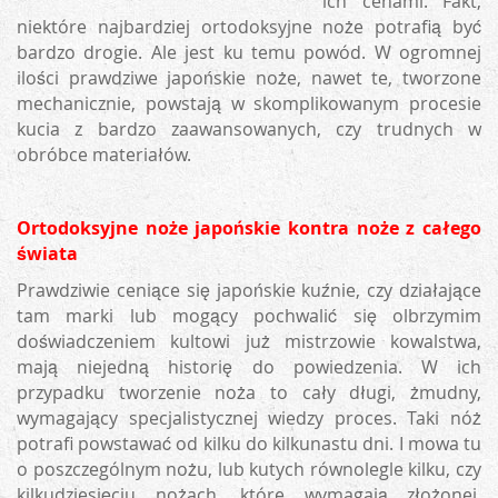
ich cenami. Fakt,
niektóre najbardziej ortodoksyjne noże potrafią być
bardzo drogie. Ale jest ku temu powód. W ogromnej
ilości prawdziwe japońskie noże, nawet te, tworzone
mechanicznie, powstają w skomplikowanym procesie
kucia z bardzo zaawansowanych, czy trudnych w
obróbce materiałów.
Ortodoksyjne noże japońskie kontra noże z całego
świata
Prawdziwie ceniące się japońskie kuźnie, czy działające
tam marki lub mogący pochwalić się olbrzymim
doświadczeniem kultowi już mistrzowie kowalstwa,
mają niejedną historię do powiedzenia. W ich
przypadku tworzenie noża to cały długi, żmudny,
wymagający specjalistycznej wiedzy proces. Taki nóż
potrafi powstawać od kilku do kilkunastu dni. I mowa tu
o poszczególnym nożu, lub kutych równolegle kilku, czy
kilkudziesięciu nożach, które wymagają złożonej,