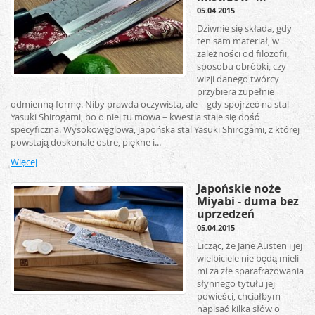
05.04.2015
Dziwnie się składa, gdy
ten sam materiał, w
zależności od filozofii,
sposobu obróbki, czy
wizji danego twórcy
przybiera zupełnie
odmienną formę. Niby prawda oczywista, ale – gdy spojrzeć na stal
Yasuki Shirogami, bo o niej tu mowa – kwestia staje się dość
specyficzna. Wysokowęglowa, japońska stal Yasuki Shirogami, z której
powstają doskonale ostre, piękne i...
Więcej
Japońskie noże
Miyabi - duma bez
uprzedzeń
05.04.2015
Licząc, że Jane Austen i jej
wielbiciele nie będą mieli
mi za złe sparafrazowania
słynnego tytułu jej
powieści, chciałbym
napisać kilka słów o