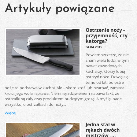
Artykuły powiązane
Ostrzenie noży -
przyjemność, czy
katorga?
04.04.2015
Powiem szczerze, że nie
znam wielu ludzi, w tym
nawet zawodowych
kucharzy, którzy lubią
ostrzyć noże. Dziwię się
temu od lat, bo ostre
noże to podstawa w kuchni. Ale – skoro ktoś lubi szarpać, zamiast
kroić, jego wola i sprawa. Niemniej zdziwieniem napawa fakt, że
ostrzałki są cały czas produktem budzącym grozę. A myślę, nade
wszystko, o ostrzałkach do noży...
Więcej
Jedna stal w
rękach dwóch
mistrzów -...