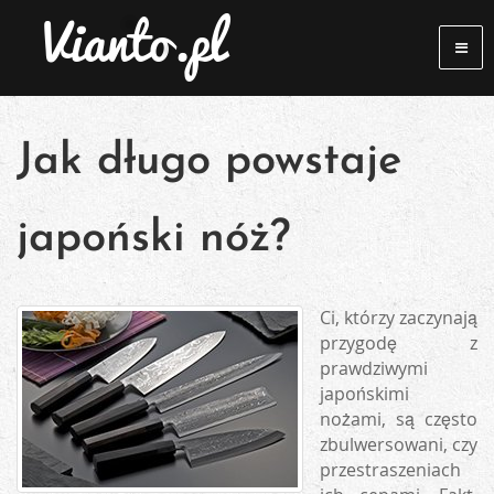
Jak długo powstaje
japoński nóż?
Ci, którzy zaczynają
przygodę z
prawdziwymi
japońskimi
nożami, są często
zbulwersowani, czy
przestraszeniach