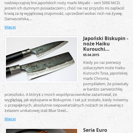
nadzwyczajnej linii japońskich noży marki Miyabi – serii 5000 MCD.
Jestem ich dumnym posiadaczem i, choć nie raz przyszło mi zapłacić
krwią za tę wyjątkową znajomość, uprzedzeń wobec nich nie żywię.
Damasceńska,...
Więcej
Japoński Biskupin -
noże Haiku
Kurouchi...
05.04.2015
Kiedy po raz pierwszy
zobaczyłem noże Haiku
Kurouchi Tosa, japońskiej
marki Chroma,
pomyślałem, że powstały
w bardzo zamierzchłej
przeszłości. A któryś z moich współpracowników zażartował, że
wyglądają, jak wykopane w Biskupinie. I tak już zostało, kiedy mówimy
o przepięknych, absolutnie niepowtarzalnych nożach ze skuwanej z
żelazem unikatowej stali Blue Steel...
Więcej
Seria Euro