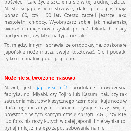
poświęcili całe życie szkoleniu się w tej trudnej sztuce.
Najstarsi japońscy mistrzowie, dalej pracujący, mają
ponad 80, czy i 90 lat. Często zaczęli jeszcze jako
nastoletni chłopcy. Wyobrażasz sobie, jak nieziemską
wiedzę i umiejętności zyskali po 6-7 dekadach pracy
nad jednym, czy kilkoma typami stali?
To, między innymi, sprawia, że ortodoksyjne, doskonałe
japońskie noże muszą swoje kosztować. Cło i podatki
tylko minimalnie podbijają cenę.
Noże nie są tworzone masowo
Nawet, jeśli
japoński nóż
produkuje nowoczesna
fabryka, np. Miyabi, czy Tojiro lub Kasumi, tak, czy tak
zatrudnia mistrzów klasycznego rzemiosła i kuje noże w
dość ograniczonych ilościach. Tysiące razy więcej
powstanie w tym samym czasie sprzętu AGD, czy RTV
lub foto, niż noży kutych w całej Japonii. I nie wynika to,
bynajmniej, z małego zapotrzebowania na nie.