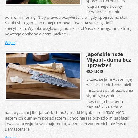
sposobu obróbki, czy
wizji danego twórcy
przybiera zupełnie
odmienną formę. Niby prawda oczywista, ale – gdy spojrzeć na stal
Yasuki Shirogami, bo o niej tu mowa – kwestia staje się dość
specyficzna. Wysokowęglowa, japońska stal Yasuki Shirogami, z której
powstają doskonale ostre, piękne i...
Więcej
Japońskie noże
Miyabi - duma bez
uprzedzeń
05.04.2015
Licząc, że Jane Austen i jej
wielbiciele nie będą mieli
mi za złe sparafrazowania
słynnego tytułu jej
powieści, chciałbym
napisać kilka słów o
nadzwyczajnej linii japońskich noży marki Miyabi – serii 5000 MCD.
Jestem ich dumnym posiadaczem i, choć nie raz przyszło mi zapłacić
krwią za tę wyjątkową znajomość, uprzedzeń wobec nich nie żywię.
Damasceńska,...
Więcej