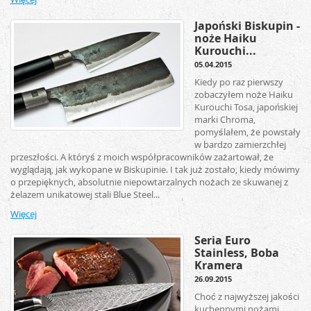
Japoński Biskupin -
noże Haiku
Kurouchi...
05.04.2015
Kiedy po raz pierwszy
zobaczyłem noże Haiku
Kurouchi Tosa, japońskiej
marki Chroma,
pomyślałem, że powstały
w bardzo zamierzchłej
przeszłości. A któryś z moich współpracowników zażartował, że
wyglądają, jak wykopane w Biskupinie. I tak już zostało, kiedy mówimy
o przepięknych, absolutnie niepowtarzalnych nożach ze skuwanej z
żelazem unikatowej stali Blue Steel...
Więcej
Seria Euro
Stainless, Boba
Kramera
26.09.2015
Choć z najwyższej jakości
kuchennymi nożami