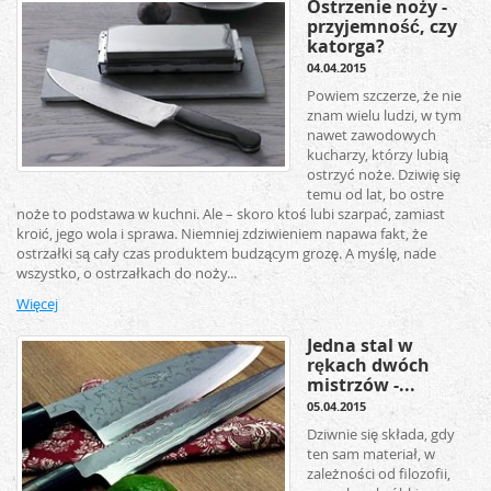
Ostrzenie noży -
przyjemność, czy
katorga?
04.04.2015
Powiem szczerze, że nie
znam wielu ludzi, w tym
nawet zawodowych
kucharzy, którzy lubią
ostrzyć noże. Dziwię się
temu od lat, bo ostre
noże to podstawa w kuchni. Ale – skoro ktoś lubi szarpać, zamiast
kroić, jego wola i sprawa. Niemniej zdziwieniem napawa fakt, że
ostrzałki są cały czas produktem budzącym grozę. A myślę, nade
wszystko, o ostrzałkach do noży...
Więcej
Jedna stal w
rękach dwóch
mistrzów -...
05.04.2015
Dziwnie się składa, gdy
ten sam materiał, w
zależności od filozofii,