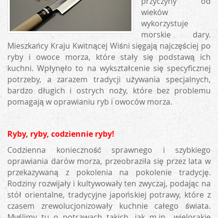
przyczyny od
wieków
wykorzystuje
morskie dary.
Mieszkańcy Kraju Kwitnącej Wiśni sięgają najczęściej po
ryby i owoce morza, które stały się podstawą ich
kuchni. Wpłynęło to na wykształcenie się specyficznej
potrzeby, a zarazem tradycji używania specjalnych,
bardzo długich i ostrych noży, które bez problemu
pomagają w oprawianiu ryb i owoców morza.
Ryby, ryby, codziennie ryby!
Codzienna konieczność sprawnego i szybkiego
oprawiania darów morza, przeobraziła się przez lata w
przekazywaną z pokolenia na pokolenie tradycję.
Rodziny rozwijały i kultywowały ten zwyczaj, podając na
stół orientalne, tradycyjne japońskiej potrawy, które z
czasem zrewolucjonizowały kuchnie całego świata.
Myślimy tu o potrawach takich, jak m.in., wielorakie