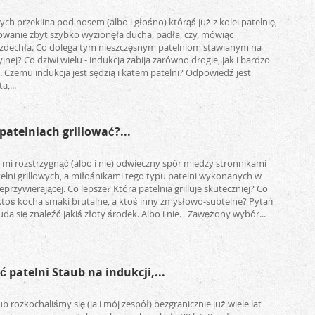
ch przeklina pod nosem (albo i głośno) którąś już z kolei patelnię,
owanie zbyt szybko wyzionęła ducha, padła, czy, mówiąc
, zdechła. Co dolega tym nieszczęsnym patelniom stawianym na
jnej? Co dziwi wielu - indukcja zabija zarówno drogie, jak i bardzo
e. Czemu indukcja jest sędzią i katem patelni? Odpowiedź jest
,...
patelniach grillować?...
e mi rozstrzygnąć (albo i nie) odwieczny spór miedzy stronnikami
elni grillowych, a miłośnikami tego typu patelni wykonanych w
eprzywierającej. Co lepsze? Która patelnia grilluje skuteczniej? Co
 ktoś kocha smaki brutalne, a ktoś inny zmysłowo-subtelne? Pytań
da się znaleźć jakiś złoty środek. Albo i nie. Zawężony wybór...
 patelni Staub na indukcji,...
b rozkochaliśmy się (ja i mój zespół) bezgranicznie już wiele lat