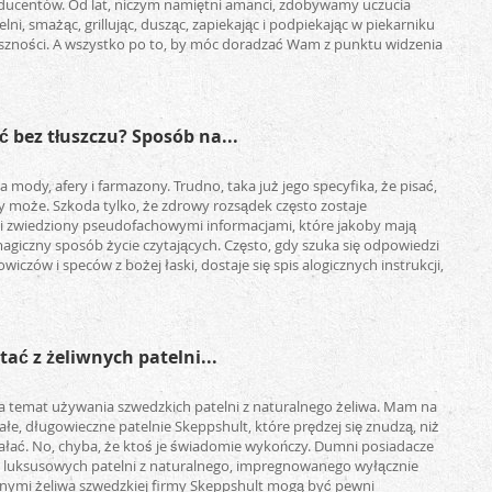
ducentów. Od lat, niczym namiętni amanci, zdobywamy uczucia
lni, smażąc, grillując, dusząc, zapiekając i podpiekając w piekarniku
szności. A wszystko po to, by móc doradzać Wam z punktu widzenia
 bez tłuszczu? Sposób na...
a mody, afery i farmazony. Trudno, taka już jego specyfika, że pisać,
y może. Szkoda tylko, że zdrowy rozsądek często zostaje
i zwiedziony pseudofachowymi informacjami, które jakoby mają
giczny sposób życie czytających. Często, gdy szuka się odpowiedzi
iczów i speców z bożej łaski, dostaje się spis alogicznych instrukcji,
tać z żeliwnych patelni...
a temat używania szwedzkich patelni z naturalnego żeliwa. Mam na
łe, długowieczne patelnie Skeppshult, które prędzej się znudzą, niż
ałać. No, chyba, że ktoś je świadomie wykończy. Dumni posiadacze
 luksusowych patelni z naturalnego, impregnowanego wyłącznie
nnymi żeliwa szwedzkiej firmy Skeppshult mogą być pewni