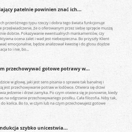
ający patelnie powinien znać ich...
ch przeróżnego typu rzeczy i dobra tego świata funkcjonuje
e przeświadczenie, że o oferowanym przez siebie sprzęcie muszą
nie dobrze. Pokazywanie ewentualnych mankamentów, czy
ktywna ocena zalet i wad jest niebezpieczna. Bo przyszły Klient
ać emocjonalnie, będzie analizował kwestię i do głosu dojdzie
cja to i nie, bo...
zym przechowywać gotowe potrawy w...
icie w głowę, jaki jest sens pisania o sprawie tak banalnej i
aką jest przechowywanie potraw w lodówce. Otwiera się drzwi
wia jedzenie i drzwi zamyka. Po czym otwiera się je ponownie, kiedy
as na odgrzanie przechowywanego posiłku. Cała filozofia. Niby tak,
e do końca. Bo to, w czym lub na czym przechowujesz gotowe
indukcja szybko unicestwia...