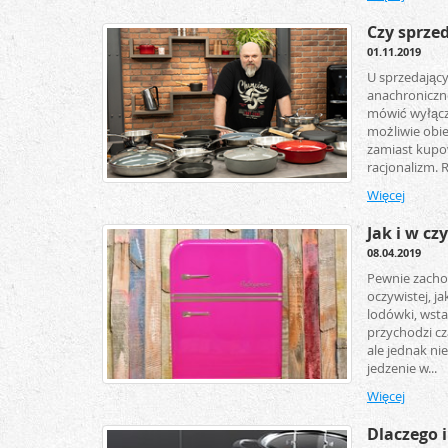
Czy sprzed
01.11.2019
U sprzedający
anachroniczn
mówić wyłącz
możliwie obie
zamiast kupow
racjonalizm. Ra
Więcej
Jak i w c
08.04.2019
Pewnie zachodz
oczywistej, j
lodówki, wsta
przychodzi cz
ale jednak ni
jedzenie w...
Więcej
Dlaczego 