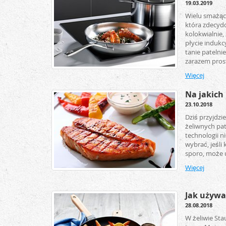
19.03.2019
Wielu smażący
która zdecyd
kolokwialnie
płycie indukcy
tanie patelni
zarazem prosta
Więcej
Na jakich 
23.10.2018
Dziś przyjdzi
żeliwnych pat
technologii ni
wybrać, jeśli
sporo, może u
Więcej
Jak używać
28.08.2018
W żeliwie Stau