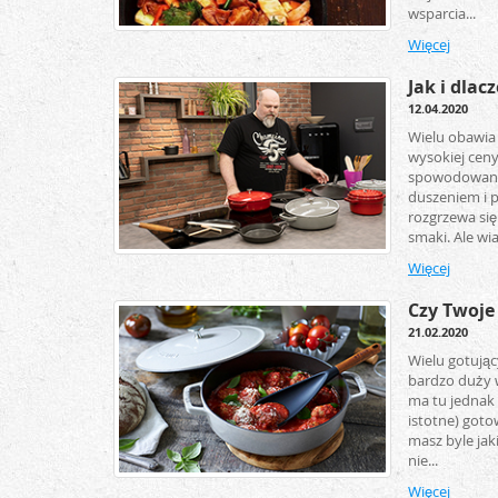
wsparcia...
Więcej
Jak i dla
12.04.2020
Wielu obawia s
wysokiej ceny
spowodowana 
duszeniem i 
rozgrzewa się
smaki. Ale wi
Więcej
Czy Twoje
21.02.2020
Wielu gotując
bardzo duży w
ma tu jednak 
istotne) got
masz byle jak
nie...
Więcej