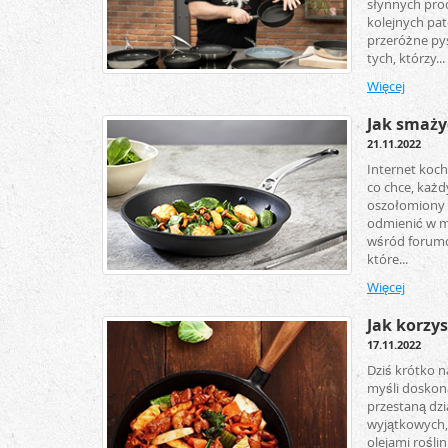
słynnych pro
kolejnych pate
przeróżne py
tych, którzy...
Więcej
Jak smażyć
21.11.2022
Internet koch
co chce, każd
oszołomiony 
odmienić w ma
wśród forumow
które...
Więcej
Jak korzys
17.11.2022
Dziś krótko n
myśli doskona
przestaną dzi
wyjątkowych,
olejami rośli