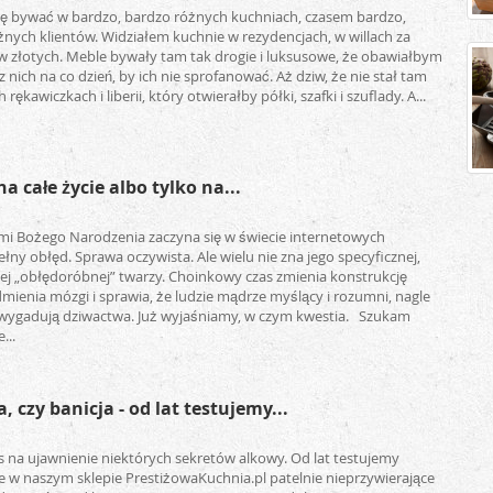
ę bywać w bardzo, bardzo różnych kuchniach, czasem bardzo,
ych klientów. Widziałem kuchnie w rezydencjach, w willach za
w złotych. Meble bywały tam tak drogie i luksusowe, że obawiałbym
z nich na co dzień, by ich nie sprofanować. Aż dziw, że nie stał tam
 rękawiczkach i liberii, który otwierałby półki, szafki i szuflady. A...
a całe życie albo tylko na...
mi Bożego Narodzenia zaczyna się w świecie internetowych
ny obłęd. Sprawa oczywista. Ale wielu nie zna jego specyficznej,
iej „obłędoróbnej” twarzy. Choinkowy czas zmienia konstrukcję
ienia mózgi i sprawia, że ludzie mądrze myślący i rozumni, nagle
i wygadują dziwactwa. Już wyjaśniamy, w czym kwestia. Szukam
...
, czy banicja - od lat testujemy...
s na ujawnienie niektórych sekretów alkowy. Od lat testujemy
 w naszym sklepie PrestiżowaKuchnia.pl patelnie nieprzywierające