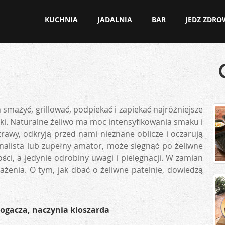
KUCHNIA
JADALNIA
BAR
JEDZ ZDR
h smażyć, grillować, podpiekać i zapiekać najróżniejsze
i. Naturalne żeliwo ma moc intensyfikowania smaku i
awy, odkryją przed nami nieznane oblicze i oczarują
onalista lub zupełny amator, może sięgnąć po żeliwne
ści, a jedynie odrobiny uwagi i pielęgnacji. W zamian
żenia. O tym, jak dbać o żeliwne patelnie, dowiedzą
ogacza, naczynia kloszarda