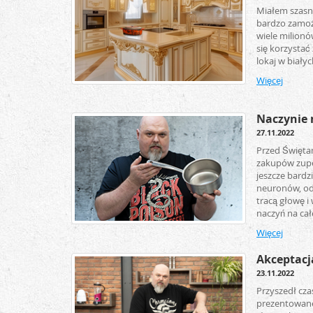
Miałem szasn
bardzo zamożn
wiele milionó
się korzystać 
lokaj w białych
Więcej
Naczynie n
27.11.2022
Przed Święta
zakupów zupeł
jeszcze bardz
neuronów, odm
tracą głowę 
naczyń na całe
Więcej
Akceptacja
23.11.2022
Przyszedł cza
prezentowane