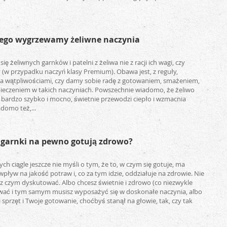
czego wygrzewamy żeliwne naczynia
ię żeliwnych garnków i patelni z żeliwa nie z racji ich wagi, czy
 (w przypadku naczyń klasy Premium). Obawa jest, z reguły,
wątpliwościami, czy damy sobie radę z gotowaniem, smażeniem,
pieczeniem w takich naczyniach. Powszechnie wiadomo, że żeliwo
 bardzo szybko i mocno, świetnie przewodzi ciepło i wzmacnia
adomo też,...
 garnki na pewno gotują zdrowo?
ych ciągle jeszcze nie myśli o tym, że to, w czym się gotuje, ma
pływ na jakość potraw i, co za tym idzie, oddziałuje na zdrowie. Nie
z czym dyskutować. Albo chcesz świetnie i zdrowo (co niezwykle
ować i tym samym musisz wyposażyć się w doskonałe naczynia, albo
i sprzęt i Twoje gotowanie, choćbyś stanął na głowie, tak, czy tak