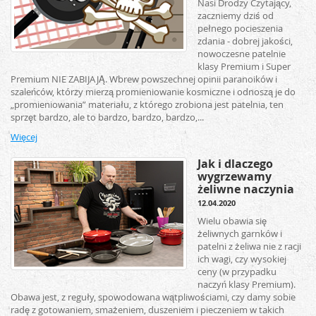
Nasi Drodzy Czytający,
zaczniemy dziś od
pełnego pocieszenia
zdania - dobrej jakości,
nowoczesne patelnie
klasy Premium i Super
Premium NIE ZABIJAJĄ. Wbrew powszechnej opinii paranoików i
szaleńców, którzy mierzą promieniowanie kosmiczne i odnoszą je do
„promieniowania” materiału, z którego zrobiona jest patelnia, ten
sprzęt bardzo, ale to bardzo, bardzo, bardzo,...
Więcej
Jak i dlaczego
wygrzewamy
żeliwne naczynia
12.04.2020
Wielu obawia się
żeliwnych garnków i
patelni z żeliwa nie z racji
ich wagi, czy wysokiej
ceny (w przypadku
naczyń klasy Premium).
Obawa jest, z reguły, spowodowana wątpliwościami, czy damy sobie
radę z gotowaniem, smażeniem, duszeniem i pieczeniem w takich