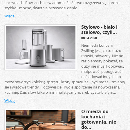
naczyniach. Powszechnie wiadomo, że żeliwo rozgrzewa się bardzo
szybko i mocno, świetnie przewodzi ciepło i...
Więcej
Stylowo - biało i
stalowo, czyli...
08.04.2020
Niemiecki koncern
Zwilling jest, co tu dużo
mówić, odważny. Nie po
raz pierwszy pokazał, że
duży nie musi kopiować,
małpować, papugować i
naśladować innych, bo
może stworzyć kolekcję sprzętu, który sprawi, że - być może - zmienią
się światowe trendy. I, oczywiście, Twoje spojrzenie na nowoczesną
kuchnię. Dziś słów kilka o minimalistycznym, srebrzysto-białym...
Więcej
O miedzi do
kochania i
gotowania, nie
do...