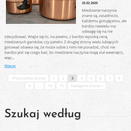
25.02.2020
Miedzianie naczynia
znane są, zasadniczo,
każdemu gotującemu, ale
bardzo niewielu ma
odwagę się na nie
zdecydować. Wiąże się to, na pewno, z bardzo wysoką ceną
miedzianych garnków, czy patelni. Z drugiej strony wielu lubiących
gotować obawia się, że może sobie z nimi nie poradzić, choć nie
bardzo jest się czego bać, bo miedziane naczynia mają stal wewnątrz,
więc...
Więcej
<Poprzednia strona
1
2
3
4
5
6
7
8
9
…
14
15
Następna strona >
Szukaj według