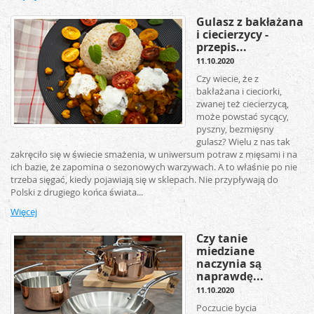
Gulasz z bakłażana
i ciecierzycy -
przepis...
11.10.2020
Czy wiecie, że z
bakłażana i cieciorki,
zwanej też ciecierzycą,
może powstać sycący,
pyszny, bezmięsny
gulasz? Wielu z nas tak
zakręciło się w świecie smażenia, w uniwersum potraw z mięsami i na
ich bazie, że zapomina o sezonowych warzywach. A to właśnie po nie
trzeba sięgać, kiedy pojawiają się w sklepach. Nie przypływają do
Polski z drugiego końca świata...
Więcej
Czy tanie
miedziane
naczynia są
naprawdę...
11.10.2020
Poczucie bycia