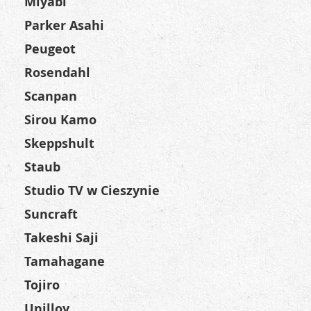
Miyabi
Parker Asahi
Peugeot
Rosendahl
Scanpan
Sirou Kamo
Skeppshult
Staub
Studio TV w Cieszynie
Suncraft
Takeshi Saji
Tamahagane
Tojiro
Unilloy