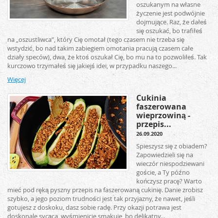
oszukanym na własne
życzenie jest podwójnie
dojmujące. Raz, że dałeś
się oszukać, bo trafiłeś
na „oszustliwca”, który Cię omotał (tego czasem nie trzeba się
wstydzić, bo nad takim zabiegiem omotania pracują czasem całe
działy speców), dwa, że ktoś oszukał Cię, bo mu na to pozwoliłeś. Tak
kurczowo trzymałeś się jakiejś idei, w przypadku naszego...
Więcej
Cukinia
faszerowana
wieprzowiną -
przepis...
26.09.2020
Spieszysz się z obiadem?
Zapowiedzieli się na
wieczór niespodziewani
goście, a Ty późno
kończysz pracę? Warto
mieć pod ręką pyszny przepis na faszerowaną cukinię. Danie zrobisz
szybko, a jego poziom trudności jest tak przyjazny, że nawet, jeśli
gotujesz z doskoku, dasz sobie radę. Przy okazji potrawa jest
doskonale sycąca, wyśmienicie smakuje, bo delikatny...